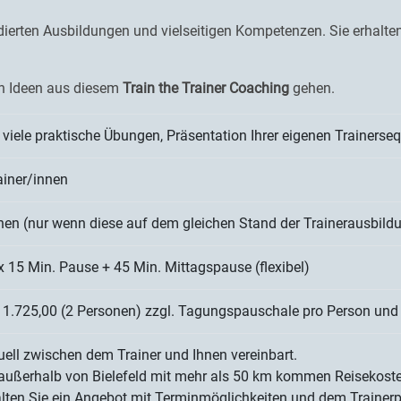
ierten Ausbildungen und vielseitigen Kompetenzen. Sie erhalten
uen Ideen aus diesem
Train the Trainer Coaching
gehen.
t, viele praktische Übungen, Präsentation Ihrer eigenen Trainers
ainer/innen
nen (nur wenn diese auf dem gleichen Stand der Trainerausbild
2 x 15 Min. Pause + 45 Min. Mittagspause (flexibel)
€ 1.725,00 (2 Personen) zzgl. Tagungspauschale pro Person un
uell zwischen dem Trainer und Ihnen vereinbart.
außerhalb von Bielefeld mit mehr als 50 km kommen Reisekosten
lten Sie ein Angebot mit Terminmöglichkeiten und dem Trainerpro