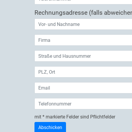
Rechnungsadresse (falls abweiche
mit * markierte Felder sind Pflichtfelder
Check
What's the time?
Abschicken